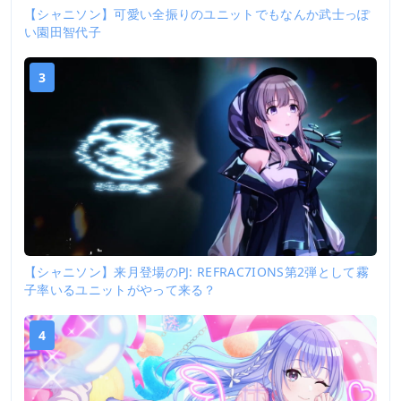
【シャニソン】可愛い全振りのユニットでもなんか武士っぽ
い園田智代子
3
【シャニソン】来月登場のPJ: REFRAC7IONS第2弾として霧
子率いるユニットがやって来る？
4