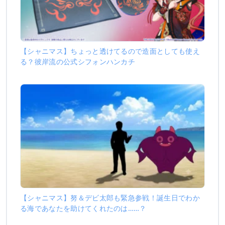
【シャニマス】ちょっと透けてるので造面としても使え
る？彼岸流の公式シフォンハンカチ
【シャニマス】努＆デビ太郎も緊急参戦！誕生日でわか
る海であなたを助けてくれたのは……？