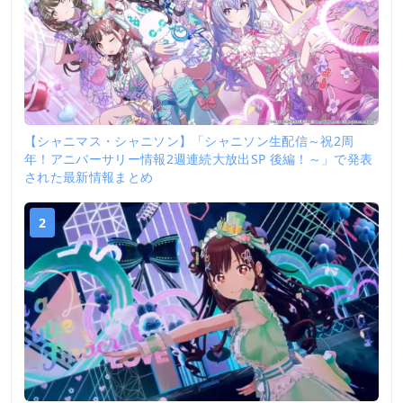
【シャニマス・シャニソン】「シャニソン生配信～祝2周
年！アニバーサリー情報2週連続大放出SP 後編！～」で発表
された最新情報まとめ
2