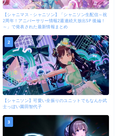
【シャニマス・シャニソン】「シャニソン生配信～祝
2周年！アニバーサリー情報2週連続大放出SP 後編！
～」で発表された最新情報まとめ
2
【シャニソン】可愛い全振りのユニットでもなんか武
士っぽい園田智代子
3