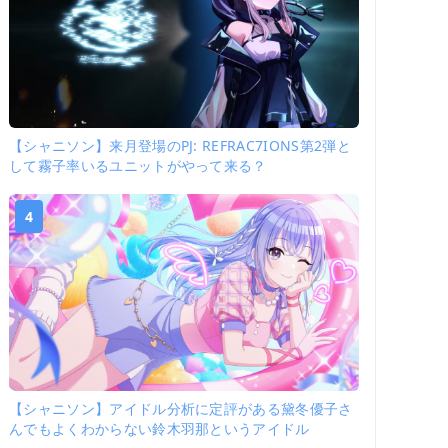
【シャニソン】来月登場のPJ: REFRAC7IONS第2弾と
して霧子率いるユニットがやって来る？
4
【シャニソン】アイドル分析に定評がある黛冬優子さ
んでもよくわからない鈴木羽那というアイドル