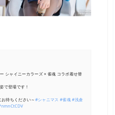
ター シャイニーカラーズ × 雀魂 コラボ着せ替
L姿で登場です！
にお待ちください～
#シャニマス
#雀魂
#浅倉
/dPnmnCtCDV