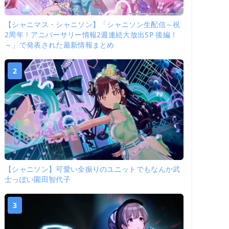
【シャニマス・シャニソン】「シャニソン生配信～祝
2周年！アニバーサリー情報2週連続大放出SP 後編！
～」で発表された最新情報まとめ
2
【シャニソン】可愛い全振りのユニットでもなんか武
士っぽい園田智代子
3