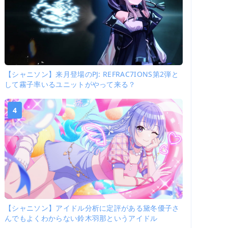
【シャニソン】来月登場のPJ: REFRAC7IONS第2弾と
して霧子率いるユニットがやって来る？
4
【シャニソン】アイドル分析に定評がある黛冬優子さ
んでもよくわからない鈴木羽那というアイドル