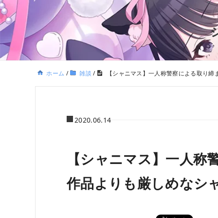
ホーム
/
雑談
/
【シャニマス】一人称警察による取り締
2020.06.14
【シャニマス】一人称
作品よりも厳しめなシ