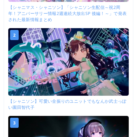
【シャニマス・シャニソン】「シャニソン生配信～祝2周
年！アニバーサリー情報2週連続大放出SP 後編！～」で発表
された最新情報まとめ
2
【シャニソン】可愛い全振りのユニットでもなんか武士っぽ
い園田智代子
3