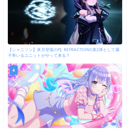
【シャニソン】来月登場のPJ: REFRAC7IONS第2弾として霧
子率いるユニットがやって来る？
4