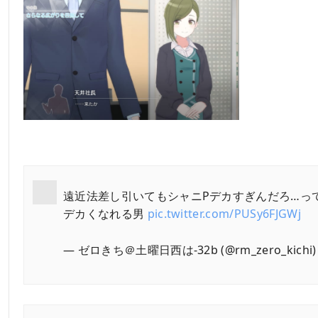
遠近法差し引いてもシャニPデカすぎんだろ…っ
デカくなれる男
pic.twitter.com/PUSy6FJGWj
— ゼロきち＠土曜日西は-32b (@rm_zero_kichi