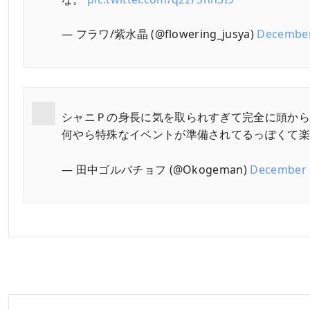
— フラワ/紫水晶 (@flowering_jusya)
December
シャニＰの身長に気を取られすぎて完全に頭か
何やら特殊なイベントが準備されてるっぽくて
— 田中ゴルバチョフ (@Okogeman)
December 