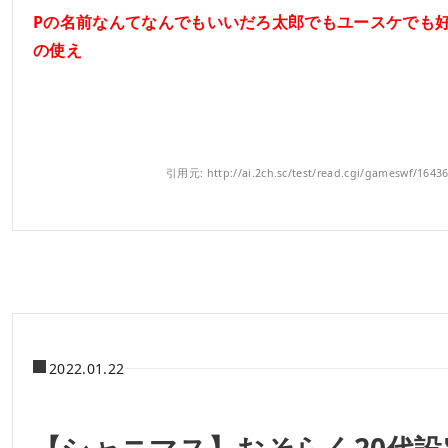
Pの名前なんてなんでもいいだろ太郎でもユースケでも
の使え
引用元: http://ai.2ch.sc/test/read.cgi/gameswf/1643
2022.01.22
【シャニマス】おそらく20代設