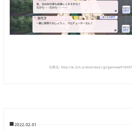
引用元: http://ai.2ch.sc/test/read.cgi/gameswf/1643
2022.02.01