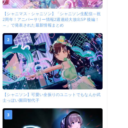
【シャニマス・シャニソン】「シャニソン生配信～祝
2周年！アニバーサリー情報2週連続大放出SP 後編！
～」で発表された最新情報まとめ
2
【シャニソン】可愛い全振りのユニットでもなんか武
士っぽい園田智代子
3