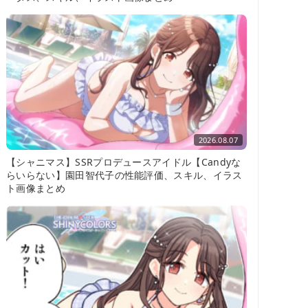
2026.08.07
【シャニマス】SSRプロデュースアイドル【Candyな
らいらない】園田智代子の性能評価、スキル、イラス
ト画像まとめ