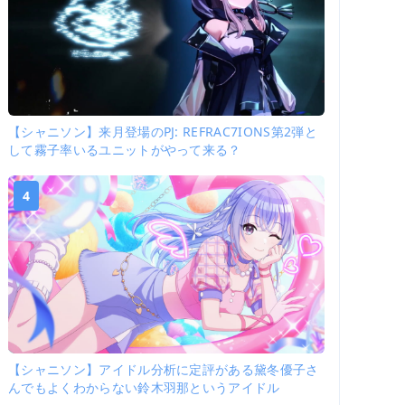
【シャニソン】来月登場のPJ: REFRAC7IONS第2弾と
して霧子率いるユニットがやって来る？
4
【シャニソン】アイドル分析に定評がある黛冬優子さ
んでもよくわからない鈴木羽那というアイドル