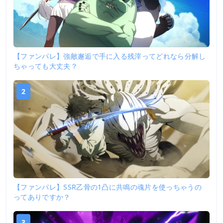
【ファンパレ】強敵邂逅で手に入る残滓ってどれなら分解し
ちゃっても大丈夫？
2
【ファンパレ】SSR乙骨の1凸に共鳴の魂片を使っちゃうの
ってありですか？
3