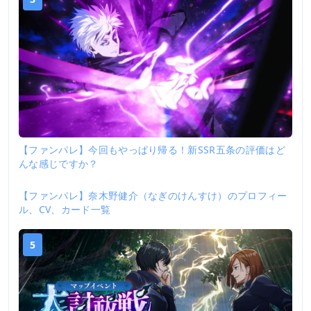
【ファンパレ】今回もやっぱり帰る！新SSR五条の評価はど
んな感じですか？
【ファンパレ】奈木野健介（なぎのけんすけ）のプロフィー
4
ル、CV、カード一覧
5