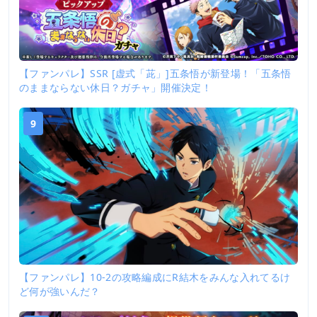
【ファンパレ】SSR [虚式「茈」]五条悟が新登場！「五条悟
のままならない休日？ガチャ」開催決定！
9
【ファンパレ】10-2の攻略編成にR結木をみんな入れてるけ
ど何が強いんだ？