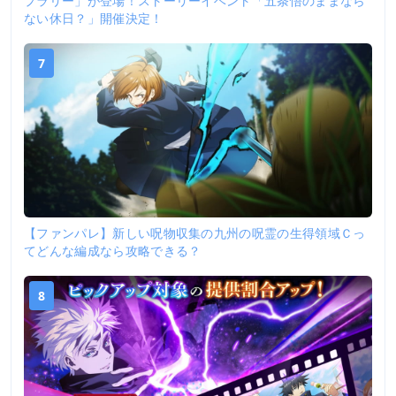
プラリー」が登場！ストーリーイベント「五条悟のままなら
ない休日？」開催決定！
7
【ファンパレ】新しい呪物収集の九州の呪霊の生得領域Ｃっ
てどんな編成なら攻略できる？
8