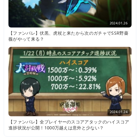
2024.01.26
【ファンパレ】伏黒、虎杖と来たから次のガチャでSSR野薔
薇がやって来る？
2024.01.24
【ファンパレ】全プレイヤーのスコアアタックのハイスコア
進捗状況が公開！1000万越えは意外と少ない？