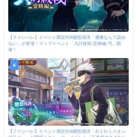
【ファンパレ】イベント限定SSR廻想残滓「遭難なんて認め
ない」が登場！マップイベント「大討祓戦-霊峰編-弐」開
催！
6
【ファンパレ】イベント限定SSR廻想残滓「わくわくスタン