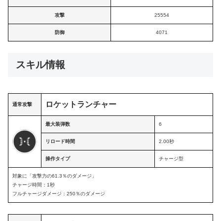
攻撃
25554
防御
4071
スキル情報
ロケットランチャー
通常攻撃
最大装弾数
6
リロード時間
2.00秒
操作タイプ
チャージ型
対象に「攻撃力の61.3％のダメージ」
チャージ時間：1秒
フルチャージダメージ：250％のダメージ