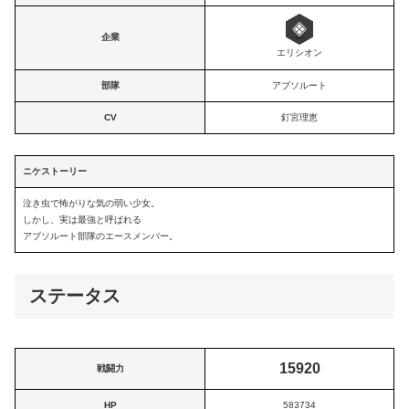
企業
エリシオン
部隊
アブソルート
CV
釘宮理恵
ニケストーリー
泣き虫で怖がりな気の弱い少女。
しかし、実は最強と呼ばれる
アブソルート部隊のエースメンバー。
ステータス
15920
戦闘力
HP
583734