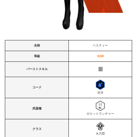
名称
ベスティー
等級
SSR
Ⅲ
バーストスキル
コード
水冷
武器種
ロケットランチャー
クラス
火力型