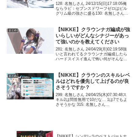
128: 名無しさん 24/12/15(日)17:18:05俺
ならラピ：セブンスドワーフゼロはピル
グリム級の強さに盛る130: 名無しさん
24/12/15(日)17:19:00スノホワ砲みたいな
ロマンと実用性を持ち合わせてて欲しい
131:...
【NIKKE】クラウンナガ編成が強
まとめ
いらしいがどんなシナジーがあっ
て強いのかを教えてください
281: 名無しさん 24/04/29(月)02:19:58強
いと言われてるクラウンナガ編成したら
ハードスイスイ進んで怖い何がそんなに
シナジーかわからないまま使ってる！怖
い！ 288: 名無しさん
24/04/29(月)02:21:52>>...
【NIKKE】クラウンのスキルレベ
まとめ
ルはどれを優先して上げるのが良
さそうですか？
299: 名無しさん 24/04/25(木)07:30:48ス
キル2は問答無用で10だな… 1は7でもよ
さそうかな 315: 名無しさん
24/04/25(木)07:33:32お嬢様はとりあえず
スキル1優先でいいのだ？320: 名無しさ
ん ...
【NIKKE】シンデレラのベストパートナ