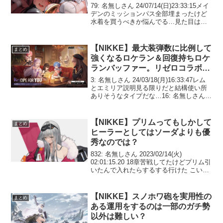
79: 名無しさん 24/07/14(日)23:33:15メイ
デンのミッションパス全部埋まったけど
水着を買うべきか悩んでる…見た目は最
高なのにどうしてこんな残念な子なんだ
84: 名無しさん 24/07/14(日)23:35:05>>79
俺...
【NIKKE】最大装弾数に比例して
まとめ
強くなるロケラン＆回復持ちロケ
ランバッファー。リゼロコラボの
エミリアとレムは性能的にも引く
3: 名無しさん 24/03/18(月)16:33:47レム
価値がありそう？
とエミリア説明見る限りだと結構使い所
ありそうなタイプだな…16: 名無しさん
24/03/18(月)16:37:35>>3最大装弾数に比
例して攻撃力を上昇させる能力ってある
けどMG...
【NIKKE】プリムってもしかして
まとめ
ヒーラーとしてはソーダよりも優
秀なのでは？
832: 名無しさん 2023/02/14(火)
02:01:15.20 18章苦戦してたけどプリム引
いたんで入れたらするする行けた こいつ
強くね？ あとリワードレベル上限あるな
んて萎えるね834: 名無しさん
2023/02/14(火) ...
【NIKKE】スノホワ砲を実用性の
まとめ
ある運用をするのは一部のガチ勢
以外は難しい？