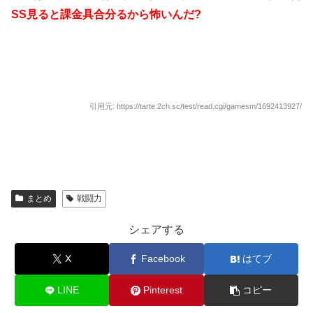
SS見ると課金具合分るから怖いんだ?
引用元: https://tarte.2ch.sc/test/read.cgi/gamesm/1692413927/
まとめ
戦闘力
シェアする
X
Facebook
はてブ
LINE
Pinterest
コピー