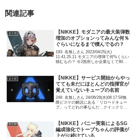
関連記事
【NIKKE】モダニアの最大装弾数
まとめ
増加のオプションってみんな何％
ぐらいになるまで積んでるの？
193: 名無しさん 2023/04/25(火)
11:41:25.11 モダニアの増弾て何%くらい
積むもの？ 今2箇所しか企業なくて80く
らいなんだけど200: 名無しさん
2023/04/25(火) 11:42:24.54 >>1932...
【NIKKE】サービス開始からやっ
まとめ
てても未だにほとんどの指揮官が
覚えていないキューブの名前
249: 名無しさん 24/08/28(水)08:17:59無
限ビスケの解説にある「リロードキュー
ブ」ってどれの事なんだ…クイックリロ
ードなのかリロードアップなのか 251: 名
無しさん 24/08/28(水)08:18:32>>249レ
リ...
【NIKKE】バニー実装によるSG
まとめ
編成強化でトーブちゃんの評価が
上がり続けている