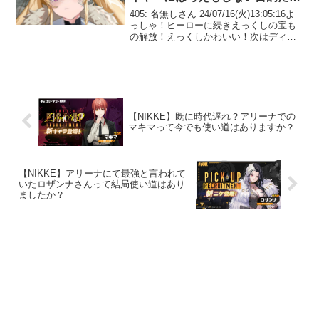
た
405: 名無しさん 24/07/16(火)13:05:16よ
っしゃ！ヒーローに続きえっくしの宝も
の解放！えっくしかわいい！次はディー
ゼルだ412: 名無しさん
24/07/16(火)13:07:12>>405本当は石自慢
したかったんだろ！...
【NIKKE】既に時代遅れ？アリーナでの
マキマって今でも使い道はありますか？
【NIKKE】アリーナにて最強と言われて
いたロザンナさんって結局使い道はあり
ましたか？