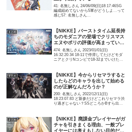
41: 名無しさん 24/06/09(日)18:17:46SG
編成組めてないから5軍がどうしよ…って
感じ57: 名無しさん
24/06/09(日)18:25:41>>41スノホワ砲ぶっ
放すしかねぇ 73: 名無しさん
24/06/09(日)...
【NIKKE】バーストタイム延長持
まとめ
ちのモダニアの登場でクリスマス
エヌやポリの評価が高まってい
る？
474: 名無しさん 2023/01/01(日)
16:32:20.34 18-11で停滞してたけどモダ
ニアとクリNコンビで18-32までいけたわ
クリNもしかして強いのか486: 名無しさ
ん 2023/01/01(日) 16:34:00....
【NIKKE】今からリセマラすると
まとめ
したらどのキャラを出して始める
のが正解なんだろうか？
200: 名無しさん 2022/12/11(日)
18:23:07.83 ど新参だけどこれリセマラ渋
り過ぎじゃない？SSどころかBすら出な
いんだけど。始められんｗ215: 名無しさ
ん 2022/12/11(日) 18:24:21.96 >>...
【NIKKE】廃課金プレイヤーがガ
まとめ
チャを引きまくる理由、一般プレ
イヤーには考えもしない目的だっ