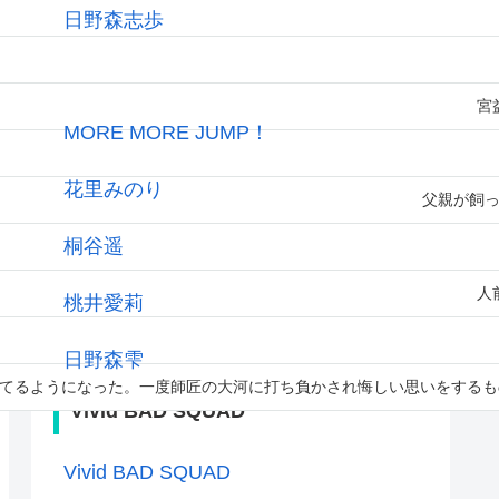
日野森志歩
MORE MORE JUMP！
宮
MORE MORE JUMP！
花里みのり
父親が飼
桐谷遥
人
桃井愛莉
日野森雫
るようになった。一度師匠の大河に打ち負かされ悔しい思いをするものの
Vivid BAD SQUAD
Vivid BAD SQUAD