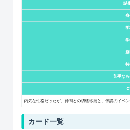
誕
身
学
学
趣
特
苦手なも
C
内気な性格だったが、仲間との切磋琢磨と、伝説のイベン
カード一覧