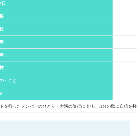
生日
長
校
年
味
技
の・こと
V
トを行ったメンバーのひとり・大河の修行により、自分の歌に自信を持て