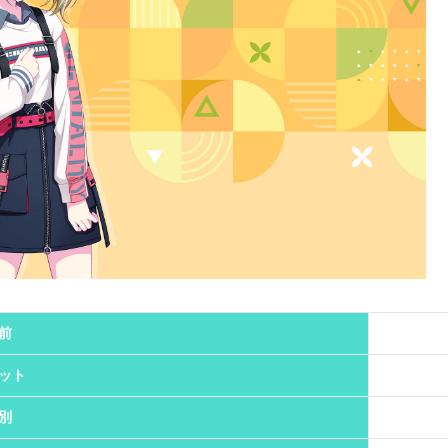
前
ット
別