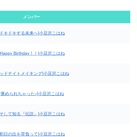
メンバー
[ドキドキする未来へ]小豆沢こはね
[Happy Birthday！！]小豆沢こはね
ミッドナイトメイキング]小豆沢こはね
[褒められちゃった♪]小豆沢こはね
[そして知る『伝説』]小豆沢こはね
[初日の出を背負って]小豆沢こはね