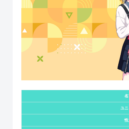
名
ユニ
性