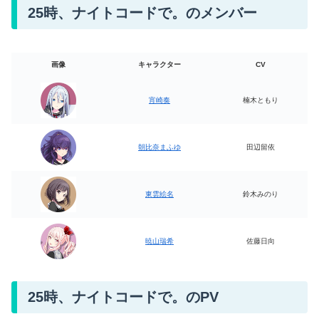
25時、ナイトコードで。のメンバー
画像
キャラクター
CV
宵崎奏
楠木ともり
朝比奈まふゆ
田辺留依
東雲絵名
鈴木みのり
暁山瑞希
佐藤日向
25時、ナイトコードで。のPV