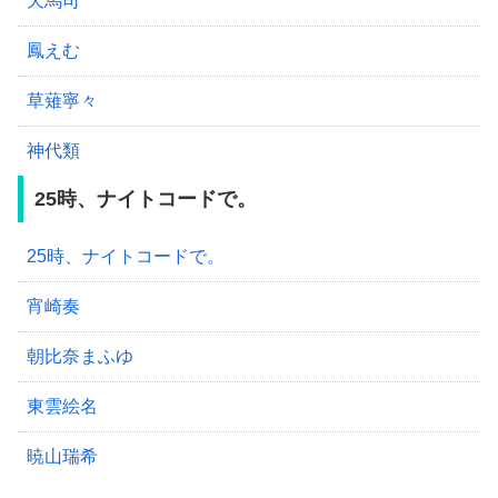
天馬司
鳳えむ
草薙寧々
神代類
25時、ナイトコードで。
25時、ナイトコードで。
宵崎奏
朝比奈まふゆ
東雲絵名
暁山瑞希