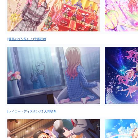
[最高のひな祭り！]天馬咲希
[レイニー・ディスタンス] 天馬咲希