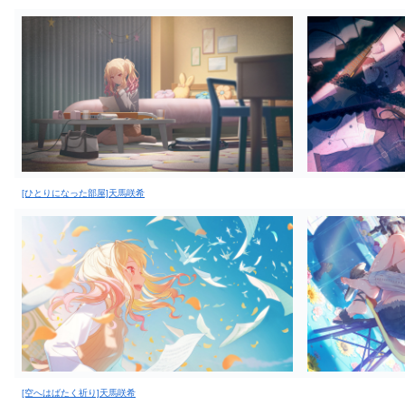
[ひとりになった部屋]天馬咲希
[空へはばたく祈り]天馬咲希