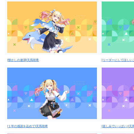
[懐かしの連弾]天馬咲希
[リーダーにしてほしい
[１年の感謝を込めて]天馬咲希
[楽しみでいっぱい♪]天