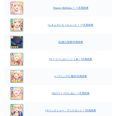
[Happy Birthday！！]天馬咲希
[ムキムキになっちゃった！？]天馬咲希
[記憶の深淵]天馬咲希
[サイコーにおいしい１杯！]天馬咲希
[ハプニングな電話]天馬咲希
[次のライブのために！]天馬咲希
[マジックショー・アシスタント！]天馬咲希