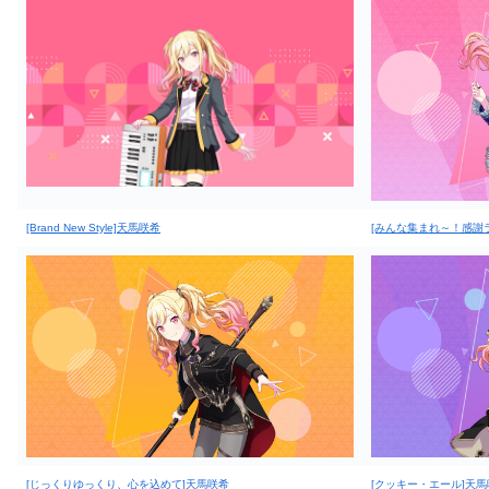
[Brand New Style]天馬咲希
[みんな集まれ～！感謝
[じっくりゆっくり、心を込めて]天馬咲希
[クッキー・エール]天馬