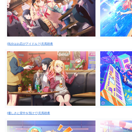
[気分はお忍びアイドル？]天馬咲希
[優しさに背中を預けて]天馬咲希