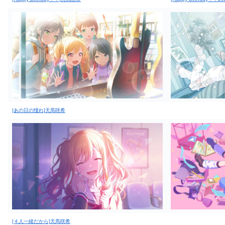
[あの日の憧れ]天馬咲希
[４人一緒だから]天馬咲希