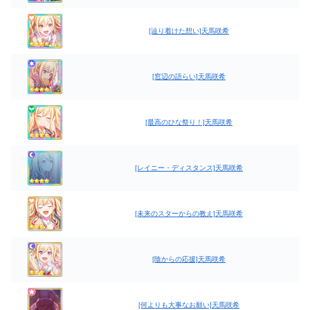
[辿り着けた想い]天馬咲希
[窓辺の語らい]天馬咲希
[最高のひな祭り！]天馬咲希
[レイニー・ディスタンス]天馬咲希
[未来のスターからの教え]天馬咲希
[陰からの応援]天馬咲希
[何よりも大事なお願い]天馬咲希