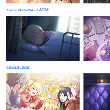
[ムキムキになっちゃった！？]天馬咲希
[記憶の深淵]天馬咲希