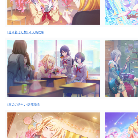
[辿り着けた想い] 天馬咲希
[窓辺の語らい]天馬咲希