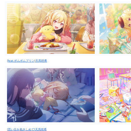
[feat.ポムポムプリン]天馬咲希
[思い出を抱きしめて]天馬咲希