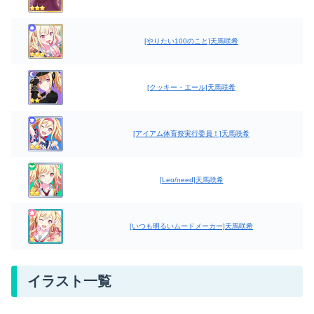
[やりたい100のこと]天馬咲希
[クッキー・エール]天馬咲希
[アイアム体育祭実行委員！]天馬咲希
[Leo/need]天馬咲希
[いつも明るいムードメーカー]天馬咲希
イラスト一覧