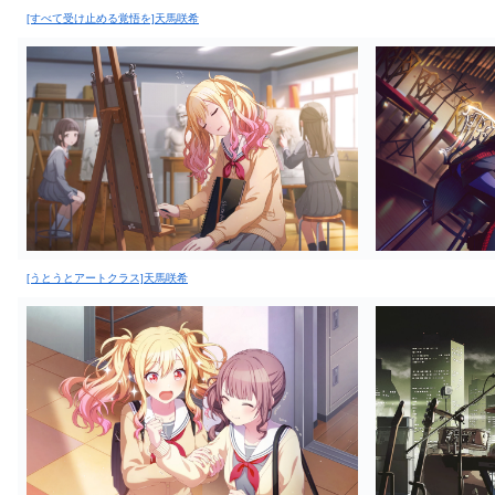
[すべて受け止める覚悟を]天馬咲希
[うとうとアートクラス]天馬咲希