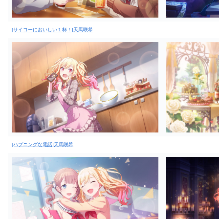
[サイコーにおいしい１杯！]天馬咲希
[ハプニングな電話]天馬咲希