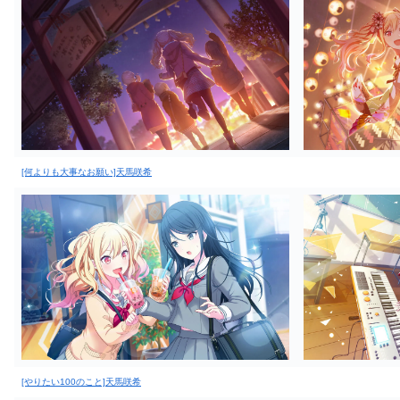
[何よりも大事なお願い]天馬咲希
[やりたい100のこと]天馬咲希