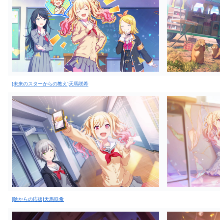
[未来のスターからの教え]天馬咲希
[陰からの応援]天馬咲希