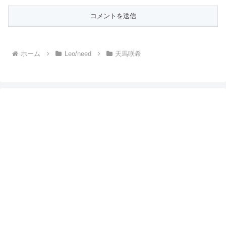
ホーム
Leo/need
天馬咲希