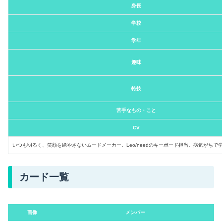
身長
学校
学年
趣味
特技
苦手なもの・こと
CV
いつも明るく、笑顔を絶やさないムードメーカー。Leo/needのキーボード担当。病気が
カード一覧
画像
メンバー