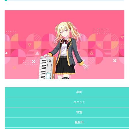
名前
ユニット
性別
誕生日