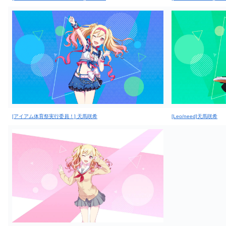
[アイアム体育祭実行委員！] 天馬咲希
[Leo/need]天馬咲希