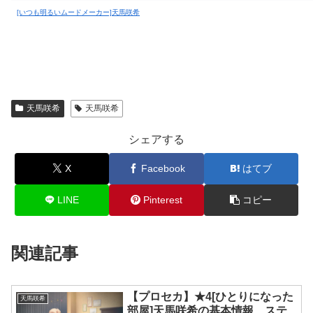
[いつも明るいムードメーカー]天馬咲希
天馬咲希
天馬咲希
シェアする
X
Facebook
はてブ
LINE
Pinterest
コピー
関連記事
【プロセカ】★4[ひとりになった
天馬咲希
部屋]天馬咲希の基本情報、ステ