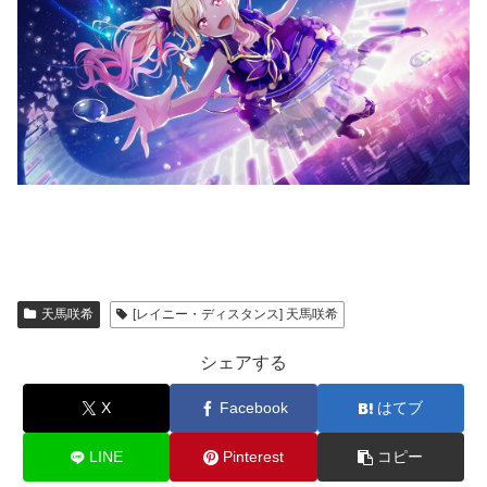
天馬咲希
[レイニー・ディスタンス] 天馬咲希
シェアする
X
Facebook
はてブ
LINE
Pinterest
コピー