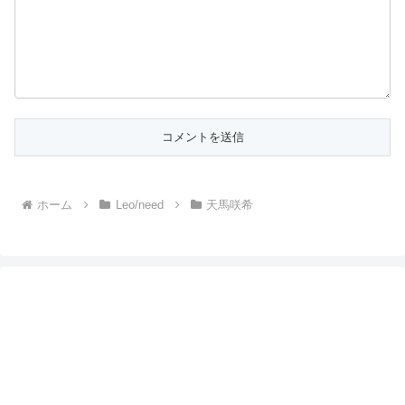
ホーム
Leo/need
天馬咲希