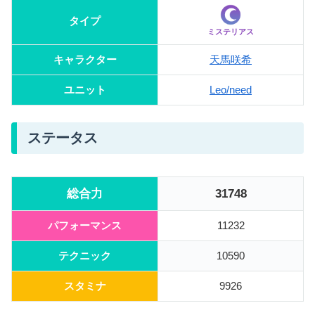
タイプ
ミステリアス
キャラクター
天馬咲希
ユニット
Leo/need
ステータス
総合力
31748
パフォーマンス
11232
テクニック
10590
スタミナ
9926