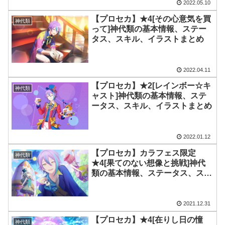
2022.05.10
【プロセカ】★4[その心意気を買
神代類
って]神代類の基本情報、ステー
タス、スキル、イラストまとめ
2022.04.11
【プロセカ】★2[レインボー☆キ
神代類
ャスト]神代類の基本情報、ステ
ータス、スキル、イラストまとめ
2022.01.12
【プロセカ】カラフェス限定
神代類
★4[果てのない想像と挑戦]神代
類の基本情報、ステータス、スキ
ル、イラストまとめ
2021.12.31
【プロセカ】★4[在りし日の憧
神代類