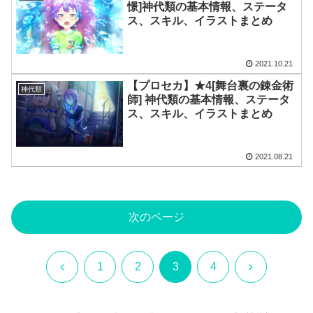
憬]神代類の基本情報、ステータ
ス、スキル、イラストまとめ
2021.10.21
【プロセカ】★4[舞台裏の錬金術
神代類
師] 神代類の基本情報、ステータ
ス、スキル、イラストまとめ
2021.08.21
次のページ
前
次
1
2
3
4
へ
へ