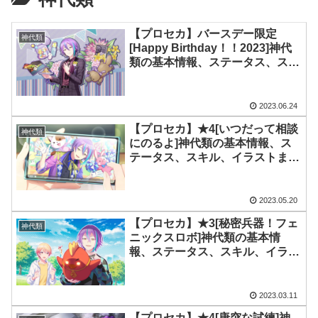
【プロセカ】バースデー限定
神代類
[Happy Birthday！！2023]神代
類の基本情報、ステータス、スキ
ル、イラストまとめ
2023.06.24
【プロセカ】★4[いつだって相談
神代類
にのるよ]神代類の基本情報、ス
テータス、スキル、イラストまと
め
2023.05.20
【プロセカ】★3[秘密兵器！フェ
神代類
ニックスロボ]神代類の基本情
報、ステータス、スキル、イラス
トまとめ
2023.03.11
【プロセカ】★4[唐突な試練]神