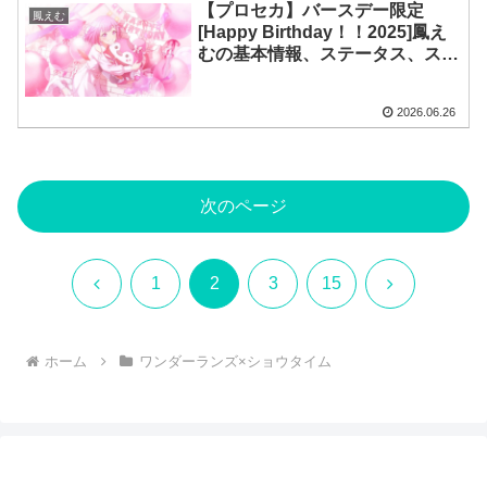
【プロセカ】バースデー限定
鳳えむ
[Happy Birthday！！2025]鳳え
むの基本情報、ステータス、スキ
ル、イラストまとめ
2026.06.26
次のページ
前
次
1
2
3
15
へ
へ
ホーム
ワンダーランズ×ショウタイム