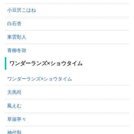
小豆沢こはね
白石杏
東雲彰人
青柳冬弥
ワンダーランズ×ショウタイム
ワンダーランズ×ショウタイム
天馬司
鳳えむ
草薙寧々
神代類