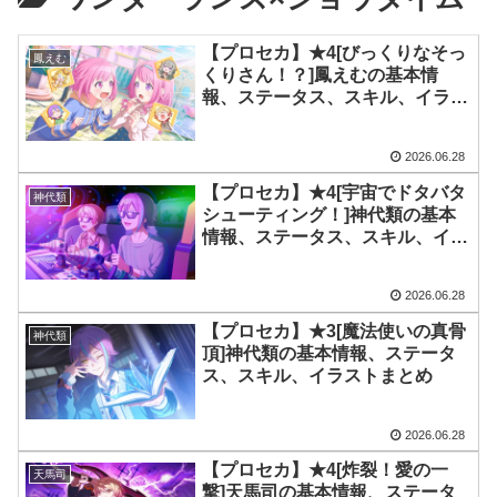
【プロセカ】★4[びっくりなそっ
鳳えむ
くりさん！？]鳳えむの基本情
報、ステータス、スキル、イラス
トまとめ
2026.06.28
【プロセカ】★4[宇宙でドタバタ
神代類
シューティング！]神代類の基本
情報、ステータス、スキル、イラ
ストまとめ
2026.06.28
【プロセカ】★3[魔法使いの真骨
神代類
頂]神代類の基本情報、ステータ
ス、スキル、イラストまとめ
2026.06.28
【プロセカ】★4[炸裂！愛の一
天馬司
撃]天馬司の基本情報、ステータ