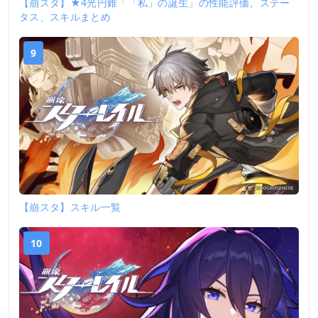
【崩スタ】★4光円錐「「私」の誕生」の性能評価、ステー
タス、スキルまとめ
9
【崩スタ】スキル一覧
10