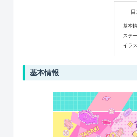
目
基本
ステ
イラ
基本情報