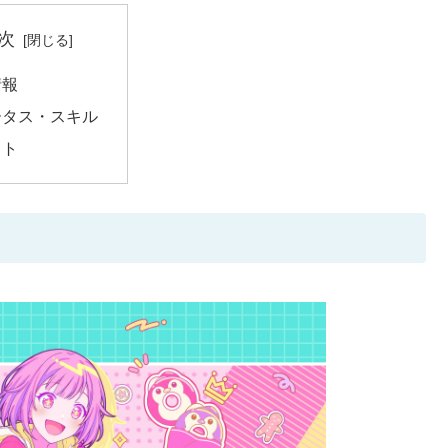
次
情報
ータス・スキル
スト