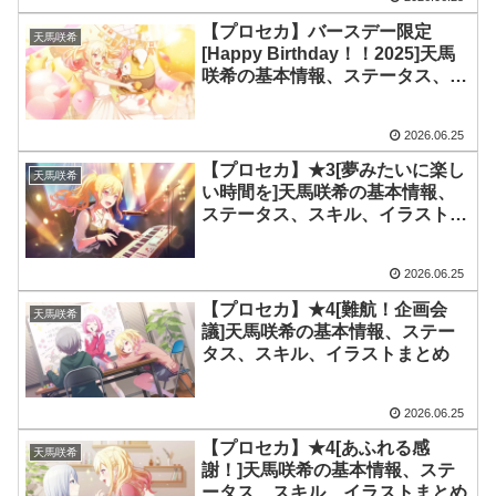
【プロセカ】バースデー限定
天馬咲希
[Happy Birthday！！2025]天馬
咲希の基本情報、ステータス、ス
キル、イラストまとめ
2026.06.25
【プロセカ】★3[夢みたいに楽し
天馬咲希
い時間を]天馬咲希の基本情報、
ステータス、スキル、イラストま
とめ
2026.06.25
【プロセカ】★4[難航！企画会
天馬咲希
議]天馬咲希の基本情報、ステー
タス、スキル、イラストまとめ
2026.06.25
【プロセカ】★4[あふれる感
天馬咲希
謝！]天馬咲希の基本情報、ステ
ータス、スキル、イラストまとめ