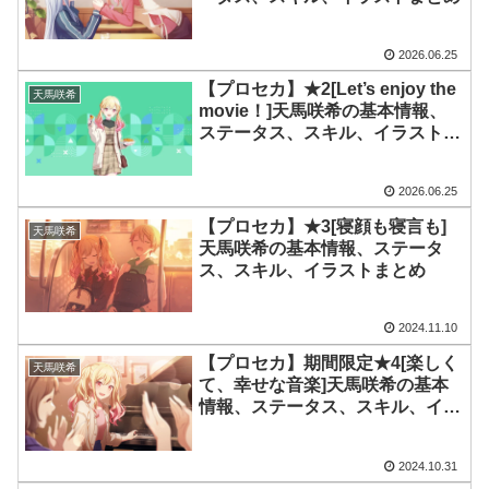
2026.06.25
【プロセカ】★2[Let’s enjoy the
天馬咲希
movie！]天馬咲希の基本情報、
ステータス、スキル、イラストま
とめ
2026.06.25
【プロセカ】★3[寝顔も寝言も]
天馬咲希
天馬咲希の基本情報、ステータ
ス、スキル、イラストまとめ
2024.11.10
【プロセカ】期間限定★4[楽しく
天馬咲希
て、幸せな音楽]天馬咲希の基本
情報、ステータス、スキル、イラ
ストまとめ
2024.10.31