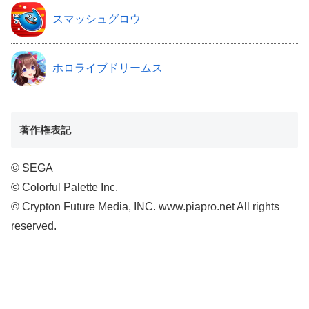
スマッシュグロウ
ホロライブドリームス
著作権表記
© SEGA
© Colorful Palette Inc.
© Crypton Future Media, INC. www.piapro.net All rights
reserved.