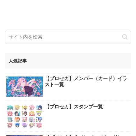
人気記事
【プロセカ】メンバー（カード）イラ
スト一覧
【プロセカ】スタンプ一覧