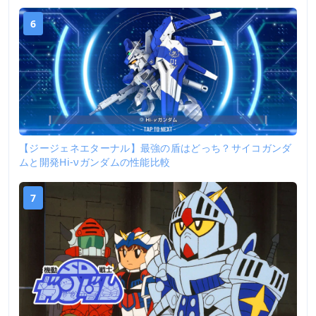
6
【ジージェネエターナル】最強の盾はどっち？サイコガンダ
ムと開発Hi-νガンダムの性能比較
7