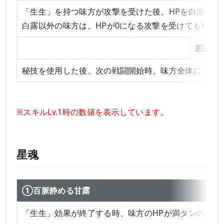
「生生」を持つ味方が攻撃を受けた後、HPを白露の最大H
白露以外の味方は、HPが0になる攻撃を受けても戦闘不
秘技
恙病を
秘技を使用した後、次の戦闘開始時、味方全体に「生生
※スキルLv.1時の数値を表示しています。
星魂
①百脈静める甘露
「生生」効果が終了する時、味方のHPが満タンの場合