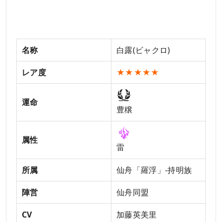
名称
白露(ビャクロ)
レア度
★★★★★
運命
豊穣
属性
雷
所属
仙舟「羅浮」-持明族
陣営
仙舟同盟
CV
加藤英美里