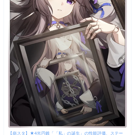
【崩スタ】★4光円錐「「私」の誕生」の性能評価、ステー