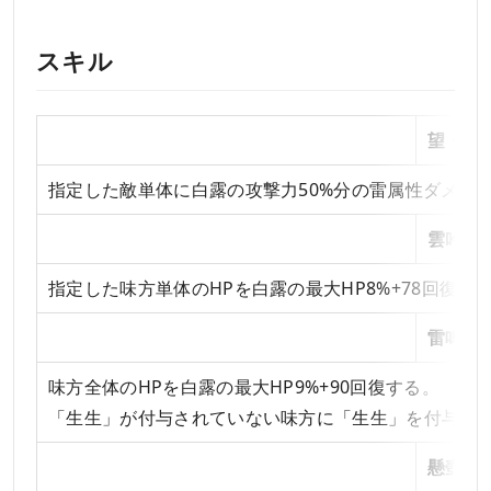
スキル
通常攻撃
望・聞
指定した敵単体に白露の攻撃力50%分の雷属性ダメー
戦闘スキル
雲吟乍
指定した味方単体のHPを白露の最大HP8%+78回復
必殺技
雷鳴率
味方全体のHPを白露の最大HP9%+90回復する。
「生生」が付与されていない味方に「生生」を付与する
天賦
懸壺済