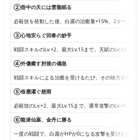
②壺中の天には雲龍眠る
必殺技を発動した後、白露の治癒量+15%、2ターン継
③心地安らぐ回春の妙手
戦闘スキルのLv.+2、最大Lv.15まで。天賦のLv.+2、最大
④外傷癒す肘後の備急
戦闘スキルによる治癒を受けるたび、その味方の与ダメ
⑤俗塵濯ぐ慈雨
必殺技のLv.+2、最大Lv.15まで。通常攻撃のLv.+1、最大
⑥龍涎仙薬、金丹に勝る
一度の戦闘で、白露がHPが0になる攻撃を受けた味方