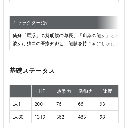
キャラクター紹介
仙舟「羅浮」の持明族の尊長、「啣薬の龍女」と称さ
彼女は独自の医療知識と、龍脈を持つ者にしか行えな
基礎ステータス
HP
攻撃力
防御力
速度
Lv.1
200
76
66
98
Lv.80
1319
562
485
98