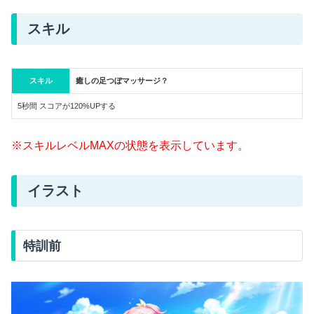
スキル
スキル
癒しの足つぼマッサージ？
5秒間 スコアが120%UPする
※スキルレベルMAXの状態を表示しています。
イラスト
特訓前