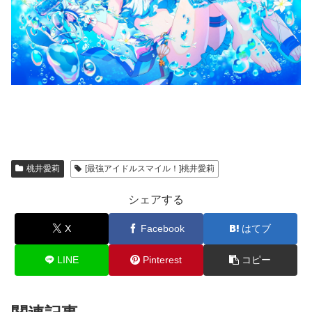
桃井愛莉
[最強アイドルスマイル！]桃井愛莉
シェアする
X
Facebook
はてブ
LINE
Pinterest
コピー