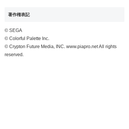
著作権表記
© SEGA
© Colorful Palette Inc.
© Crypton Future Media, INC. www.piapro.net All rights
reserved.