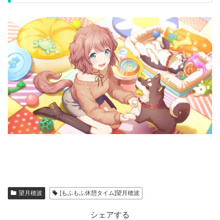
望月穂波
[もふもふ休憩タイム]望月穂波
シェアする