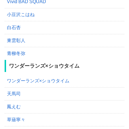
Vivid BAD SQUAD
小豆沢こはね
白石杏
東雲彰人
青柳冬弥
ワンダーランズ×ショウタイム
ワンダーランズ×ショウタイム
天馬司
鳳えむ
草薙寧々