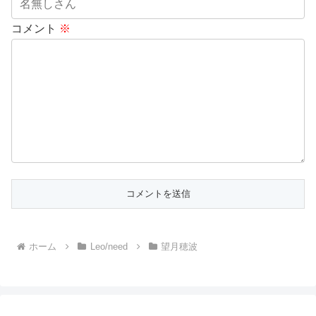
コメント
※
ホーム
Leo/need
望月穂波