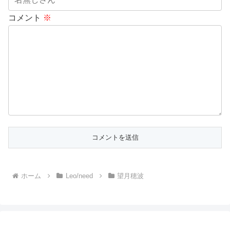
コメント
※
ホーム
Leo/need
望月穂波