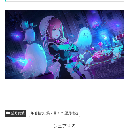
望月穂波
[肝試し第２回！？]望月穂波
シェアする