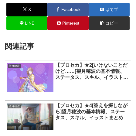
X
Facebook
はてブ
LINE
Pinterest
コピー
関連記事
【プロセカ】★2[いけないことだ
望月穂波
けど……]望月穂波の基本情報、
ステータス、スキル、イラストま
とめ
【プロセカ】★4[答えを探しなが
望月穂波
ら]望月穂波の基本情報、ステー
タス、スキル、イラストまとめ