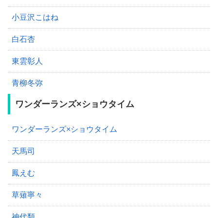
小豆沢こはね
白石杏
東雲彰人
青柳冬弥
ワンダーランズ×ショウタイム
ワンダーランズ×ショウタイム
天馬司
鳳えむ
草薙寧々
神代類