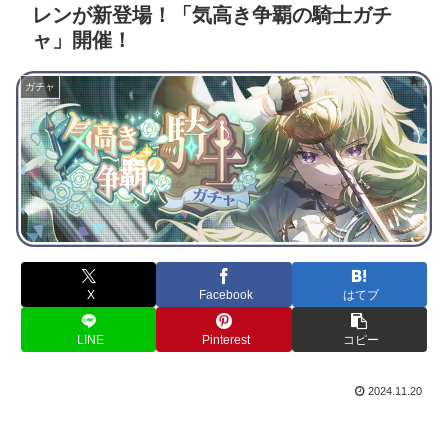
レンが新登場！「気高き争覇の騎士ガチ
ャ」開催！
ガチャ
X
Facebook
はてブ
LINE
Pinterest
コピー
2024.11.20