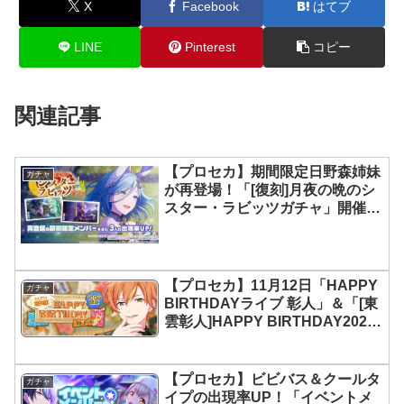
X
Facebook
はてブ
LINE
Pinterest
コピー
関連記事
【プロセカ】期間限定日野森姉妹
ガチャ
が再登場！「[復刻]月夜の晩のシ
スター・ラビッツガチャ」開催に
ついて
【プロセカ】11月12日「HAPPY
ガチャ
BIRTHDAYライブ 彰人」＆「[東
雲彰人]HAPPY BIRTHDAY2022
ガチャ」開催について
【プロセカ】ビビバス＆クールタ
ガチャ
イプの出現率UP！「イベントメ