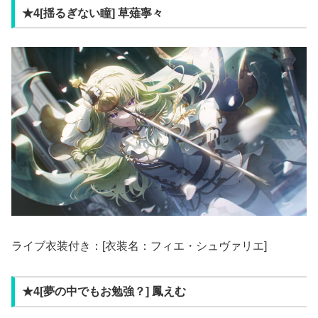
★4[揺るぎない瞳] 草薙寧々
ライブ衣装付き：[衣装名：フィエ・シュヴァリエ]
★4[夢の中でもお勉強？] 鳳えむ