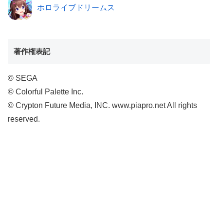
ホロライブドリームス
著作権表記
© SEGA
© Colorful Palette Inc.
© Crypton Future Media, INC. www.piapro.net All rights
reserved.