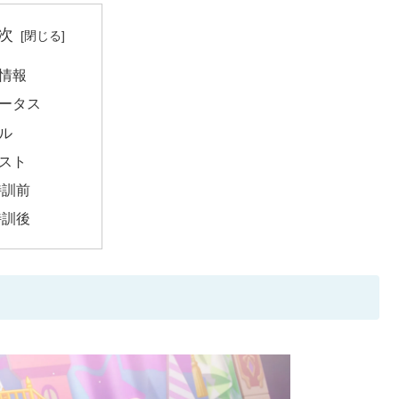
次
情報
ータス
ル
スト
特訓前
特訓後