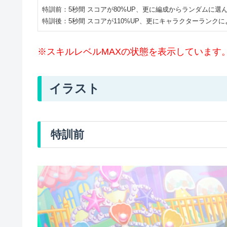
特訓前：5秒間 スコアが80%UP、更に編成からランダムに選ん
特訓後：5秒間 スコアが110%UP、更にキャラクターランクによ
※スキルレベルMAXの状態を表示しています
イラスト
特訓前