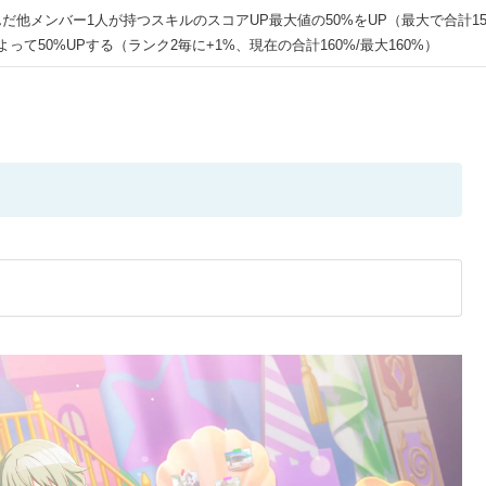
だ他メンバー1人が持つスキルのスコアUP最大値の50%をUP（最大で合計15
って50%UPする（ランク2毎に+1%、現在の合計160%/最大160%）
。