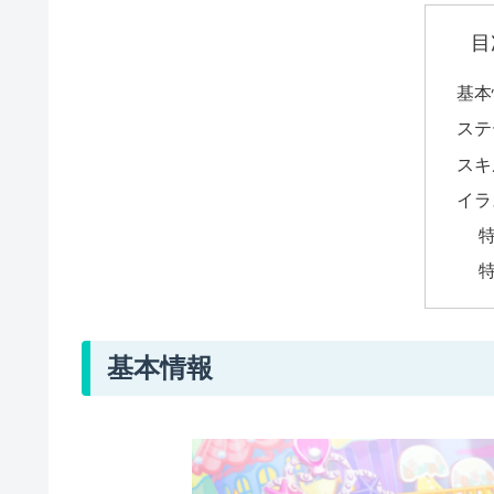
目
基本
ステ
スキ
イラ
基本情報