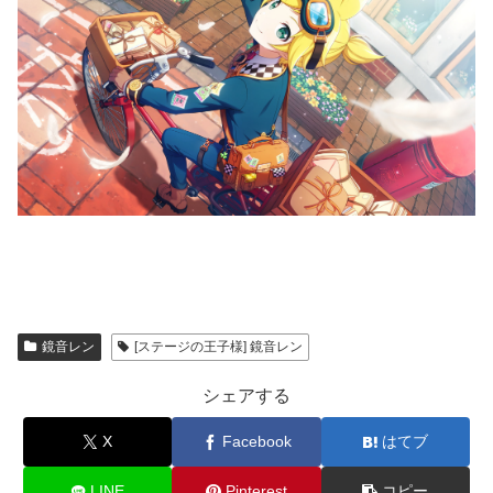
鏡音レン
[ステージの王子様] 鏡音レン
シェアする
X
Facebook
はてブ
LINE
Pinterest
コピー