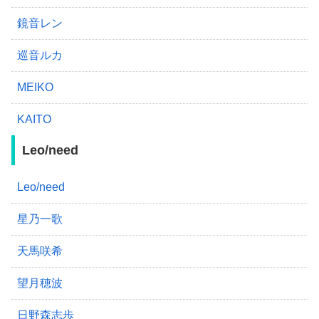
鏡音レン
巡音ルカ
MEIKO
KAITO
Leo/need
Leo/need
星乃一歌
天馬咲希
望月穂波
日野森志歩