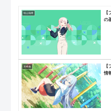
【
暁山瑞希
の
【
宵崎奏
情