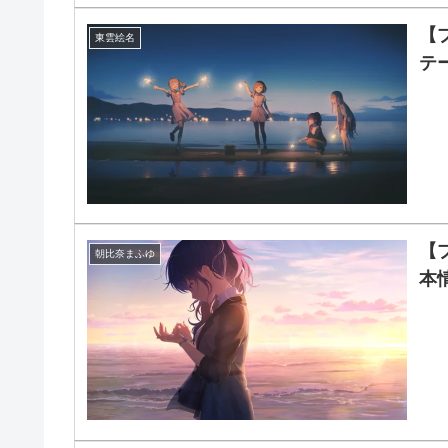
【
東雲絵名
テ
【
朝比奈まふゆ
本