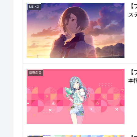
【
MEIKO
ス
【
日野森雫
本