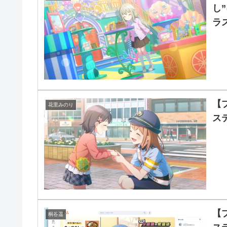
し
ラ
【
花里みのり
ス
【
桐谷遥