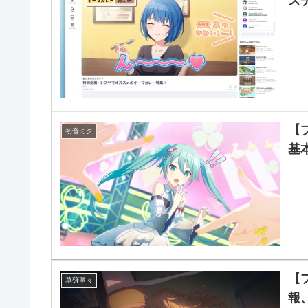
ス
【
初音ミク
基
【
草薙寧々
報