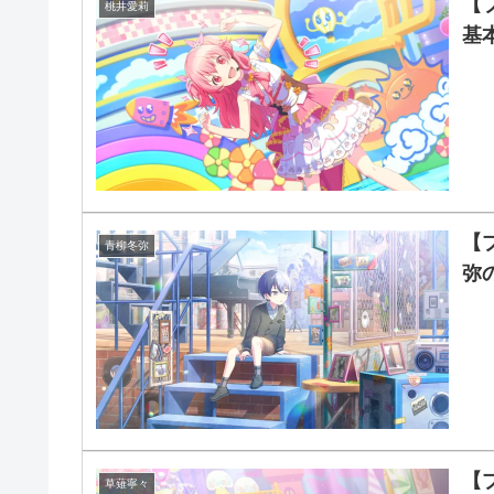
【
桃井愛莉
基
【
青柳冬弥
弥
【
草薙寧々