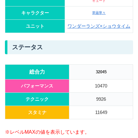
キュート
キャラクター
草薙寧々
ユニット
ワンダーランズ×ショウタイム
ステータス
総合力
32045
パフォーマンス
10470
テクニック
9926
スタミナ
11649
※レベルMAXの値を表示しています。