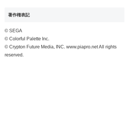
著作権表記
© SEGA
© Colorful Palette Inc.
© Crypton Future Media, INC. www.piapro.net All rights
reserved.