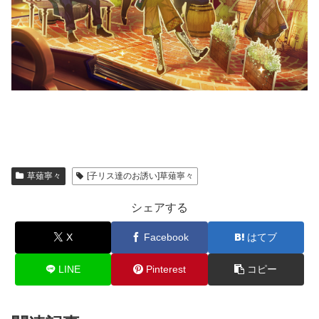
草薙寧々
[子リス達のお誘い]草薙寧々
シェアする
X
Facebook
はてブ
LINE
Pinterest
コピー