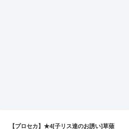
【プロセカ】★4[子リス達のお誘い]草薙