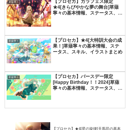
【プロセカ】カラフェス限定
草薙寧々
★4[きらびやかな夢の舞台]草薙
寧々の基本情報、ステータス、ス
キル、イラストまとめ
【プロセカ】★4[大特訓大会の成
草薙寧々
果！]草薙寧々の基本情報、ステ
ータス、スキル、イラストまとめ
【プロセカ】バースデー限定
草薙寧々
[Happy Birthday！！2024]草薙
寧々の基本情報、ステータス、ス
キル、イラストまとめ
【プロセカ】★4[星の旋律]天馬司の基本